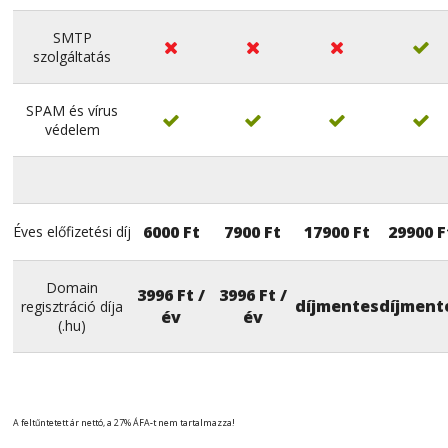
SMTP




szolgáltatás
SPAM és vírus




védelem
6000 Ft
7900 Ft
17900 Ft
29900 F
Éves előfizetési díj
Domain
3996 Ft /
3996 Ft /
díjmentes
díjment
regisztráció díja
év
év
(.hu)
A feltűntetett ár nettó, a 27% ÁFA-t nem tartalmazza!