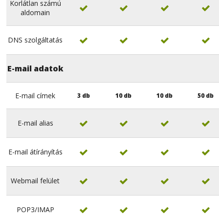
Korlátlan számú




aldomain
DNS szolgáltatás




E-mail adatok
E-mail címek
3 db
10 db
10 db
50 db
E-mail alias




E-mail átírányítás




Webmail felület




POP3/IMAP



