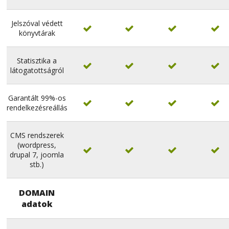
Jelszóval védett




könyvtárak
Statisztika a




látogatottságról
Garantált 99%-os




rendelkezésreállás
CMS rendszerek
(wordpress,




drupal 7, joomla
stb.)
DOMAIN
adatok